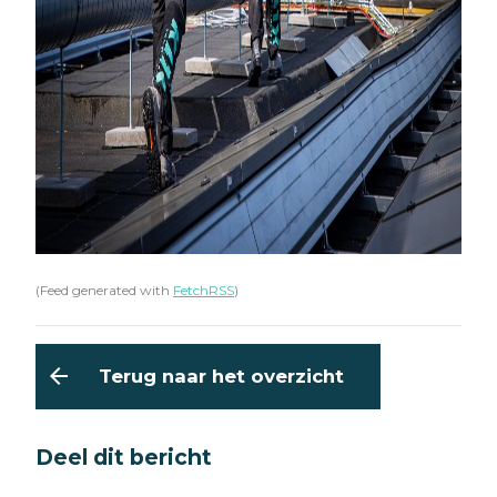
(Feed generated with
FetchRSS
)
arrow_back
Terug naar het overzicht
Deel dit bericht